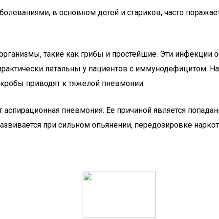
аболеваниями, в основном детей и стариков, часто поража
ганизмы, такие как грибы и простейшие. Эти инфекции о
практически летальны у пациентов с иммунодефицитом. Н
икробы приводят к тяжелой пневмонии.
 аспирационная пневмония. Ее причиной является попадан
звивается при сильном опьянении, передозировке наркот