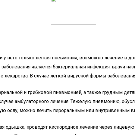
и у него только легкая пневмония, возможно лечение в до
й заболевания является бактериальная инфекция, врачи на
карства. В случае легкой вирусной формы заболевания 
риальной и грибковой пневмонией, а также грудным детям
в случае амбулаторного лечения. Тяжелую пневмонию, обус
ную ослу, можно лечить пероральным или внутривенным в
ная одышка, проводят кислородное лечение через лицевую 