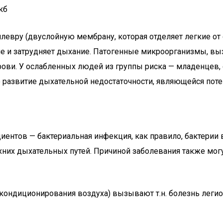
кб
плевру (двуслойную мембрану, которая отделяет легкие о
кие и затрудняет дыхание. Патогенные микроорганизмы, в
крови. У ослабленных людей из группы риска — младенцев
 развитие дыхательной недостаточности, являющейся пот
циентов — бактериальная инфекция, как правило, бактерии
них дыхательных путей. Причиной заболевания также могу
 кондиционирования воздуха) вызывают т.н. болезнь лег