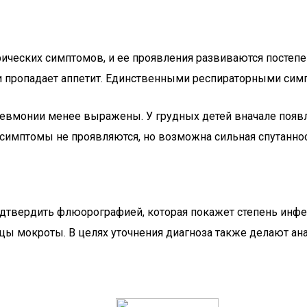
фических симптомов, и ее проявления развиваются постеп
 и пропадает аппетит. Единственными респираторными сим
вмонии менее выражены. У грудных детей вначале появля
 симптомы не проявляются, но возможна сильная спутаннос
подтвердить флюорографией, которая покажет степень инф
цы мокроты. В целях уточнения диагноза также делают ан