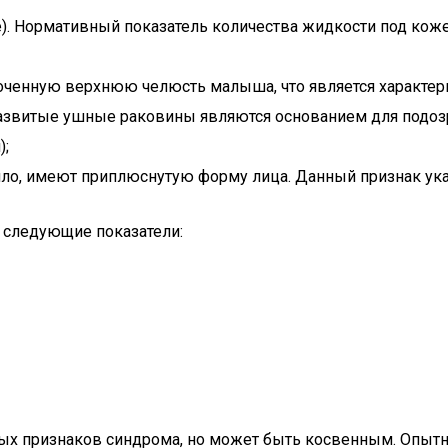
е). Нормативный показатель количества жидкости под кож
оченную верхнюю челюсть малыша, что является характе
развитые ушные раковины являются основанием для подоз
);
вило, имеют приплюснутую форму лица. Данный признак ука
 следующие показатели:
ных признаков синдрома, но может быть косвенным. Опытны