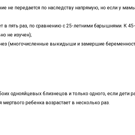
ие не передается по наследству напрямую, но если у мамы
 в пять раз, по сравнению с 25-летними барышнями. К 45-и
о не изучен);
нез (многочисленные выкидыши и замершие беременност
боих однояйцевых близнецов и только одного, если дети 
мертвого ребенка возрастает в несколько раз.