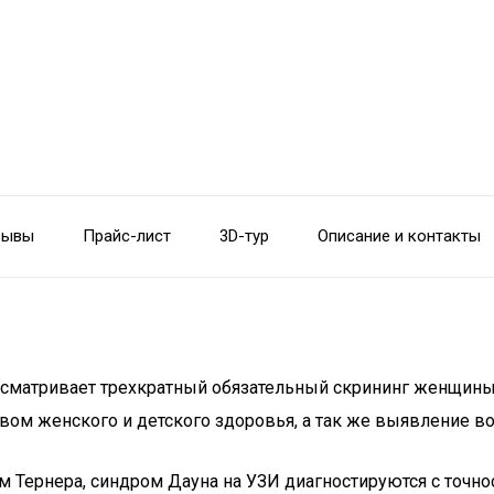
зывы
Прайс-лист
3D-тур
Описание и контакты
матривает трехкратный обязательный скрининг женщины 
твом женского и детского здоровья, а так же выявление 
м Тернера, синдром Дауна на УЗИ диагностируются с точн