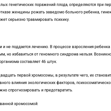
лых генетических поражений плода, определяются при пер
и отказе женщины рожать заведомо больного ребенка, гин
ожет серьезно травмировать психику.
 и не поддается лечению. В процессе взросления ребенка
, но избавиться от геномного синдрома нельзя. Возникн
рганизма составляет 46 штук.
адцать первой хромосомы, в результате чего, их становит
ивного влияния экологических факторов, психосоматическо
но спрогнозировать и предотвратить.
ванной хромосомой: