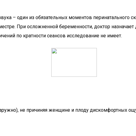
ка – один из обязательных моментов перинатального скр
иместре. При осложненной беременности, доктор назначае
чений по кратности сеансов исследование не имеет.
аружно), не причиняя женщине и плоду дискомфортных ощ