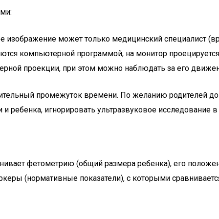
ми:
е изображение может только медицинский специалист (вра
ваются компьютерной программой, на монитор проецируетс
мерной проекции, при этом можно наблюдать за его движен
лительный промежуток времени. По желанию родителей до
и ребенка, игнорировать ультразвуковое исследование в 
нивает фетометрию (общий размера ребенка), его положени
еры (нормативные показатели), с которыми сравнивается