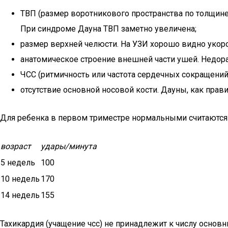
ТВП (размер воротникового пространства по толщин
При синдроме Дауна ТВП заметно увеличена;
размер верхней челюсти. На УЗИ хорошо видно укор
анатомическое строение внешней части ушей. Недо
ЧСС (ритмичность или частота сердечных сокращений
отсутствие основной носовой кости. Дауны, как пра
Для ребенка в первом триместре нормальными считаются
возраст
удары/минута
5 недель
100
10 недель
170
14 недель
155
Тахикардия (учащение чсс) не принадлежит к числу основ