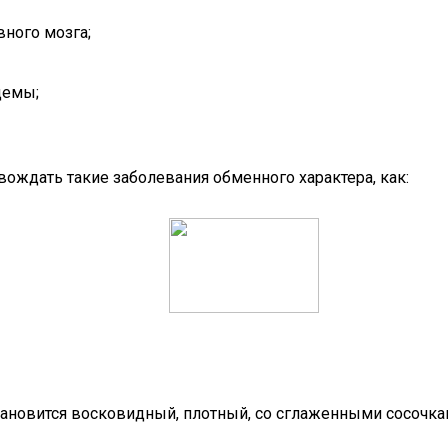
вного мозга;
демы;
ождать такие заболевания обменного характера, как:
тановится восковидный, плотный, со сглаженными сосочка