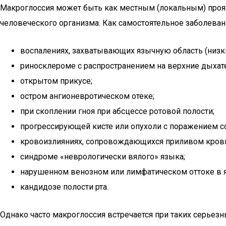
Макроглоссия может быть как местным (локальным) проявл
человеческого организма. Как самостоятельное заболеван
воспалениях, захватывающих язычную область (низки
риносклероме с распространением на верхние дыхат
открытом прикусе;
остром ангионевротическом отеке;
при скоплении гноя при абсцессе ротовой полости;
прогрессирующей кисте или опухоли с поражением с
кровоизлияниях, сопровождающихся приливом крови 
синдроме «неврологически вялого» языка;
нарушенном венозном или лимфатическом оттоке в я
кандидозе полости рта.
Однако часто макроглоссия встречается при таких серьез