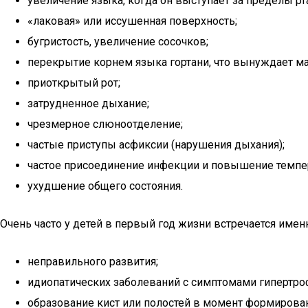
увеличение языка, когда он выступает за пределы рта
«лаковая» или иссушенная поверхность;
бугристость, увеличение сосочков;
перекрытие корнем языка гортани, что вынуждает ма
приоткрытый рот;
затрудненное дыхание;
чрезмерное слюноотделение;
частые приступы асфиксии (нарушения дыхания);
частое присоединение инфекции и повышение темпер
ухудшение общего состояния.
Очень часто у детей в первый год жизни встречается имен
неправильного развития;
идиопатических заболеваний с симптомами гипертр
образование кист или полостей в момент формиров