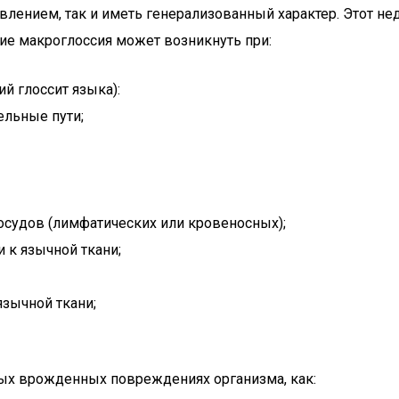
ением, так и иметь генерализованный характер. Этот нед
ие макроглоссия может возникнуть при:
й глоссит языка):
ельные пути;
осудов (лимфатических или кровеносных);
к язычной ткани;
зычной ткани;
ных врожденных повреждениях организма, как: