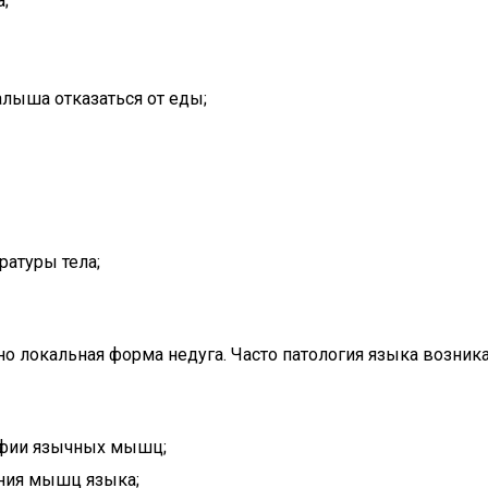
;
лыша отказаться от еды;
атуры тела;
но локальная форма недуга. Часто патология языка возник
офии язычных мышц;
ания мышц языка;