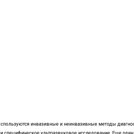
Используются инвазивные и неинвазивные методы диагност
ли специфическое ультразвуковое исследование. Еще оди