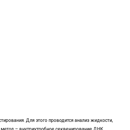
ирования. Для этого проводится анализ жидкости,
н метод – внутриутробное секвенирование ДНК