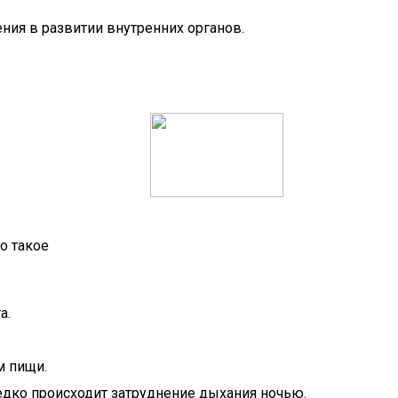
ия в развитии внутренних органов.
о такое
а.
м пищи.
редко происходит затруднение дыхания ночью.