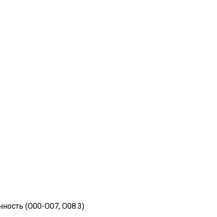
ность (O00-O07, O08.3)