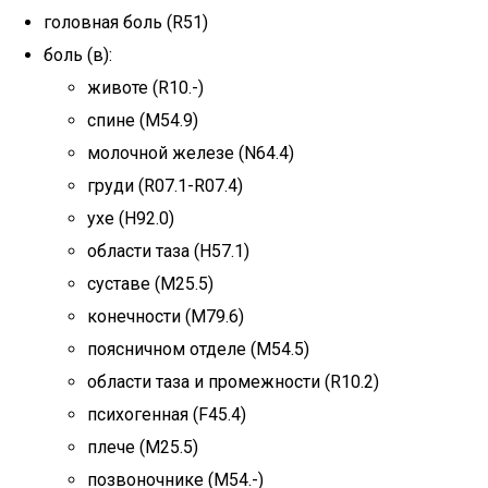
головная боль (R51)
боль (в):
животе (R10.-)
спине (M54.9)
молочной железе (N64.4)
груди (R07.1-R07.4)
ухе (H92.0)
области таза (H57.1)
суставе (M25.5)
конечности (M79.6)
поясничном отделе (M54.5)
области таза и промежности (R10.2)
психогенная (F45.4)
плече (M25.5)
позвоночнике (M54.-)