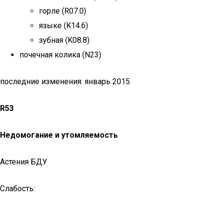
горле (R07.0)
языке (K14.6)
зубная (K08.8)
почечная колика (N23)
последние изменения: январь 2015
R53
Недомогание и утомляемость
Астения БДУ
Слабость: