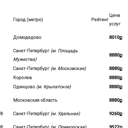
Цена
Город (метро)
Рейтинг
услуг
Домодедово
8010ք
Санкт-Петербург
(м. Площадь
8880ք
Мужества)
Санкт-Петербург
(м. Московская)
8880ք
Королев
8880ք
Одинцово
(м. Крылатское)
8880ք
Московская область
8880ք
28
Санкт-Петербург
(м. Удельная)
9260ք
48
Санкт-Петербург
(м. Приморская)
9522ք