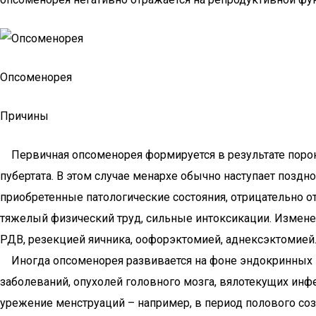
Опсоменорея
Причины
Первичная опсоменорея формируется в результате пороков
пубертата. В этом случае менархе обычно наступает позд
приобретенные патологические состояния, отрицательно 
тяжелый физический труд, сильные интоксикации. Измене
РДВ, резекцией яичника, оофорэктомией, аднексэктомией
Иногда опсоменорея развивается на фоне эндокринных на
заболеваний, опухолей головного мозга, вялотекущих ин
урежение менструаций – например, в период полового соз