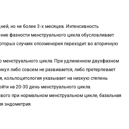
й, но не более 3-х месяцев. Интенсивность
ение фазности менструального цикла обусловливает
оторых случаях опсоменорея переходит во вторичную
о менструального цикла. При удлиненном двухфазном
ул либо совсем не развивается, либо претерпевает
ая, кольпоцитология указывает на низкую степень
йти на 20-30 день менструального цикла.
ового при нормальном менструальном цикле, базальная
ия эндометрия.