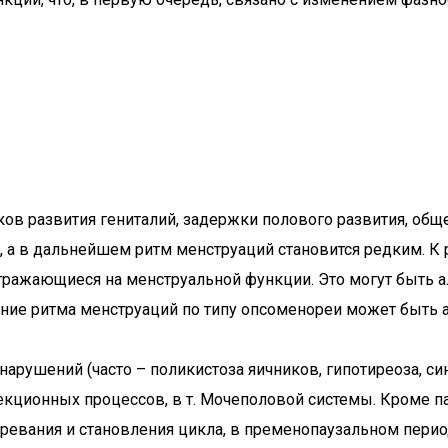
 развития гениталий, задержки полового развития, общег
но, а в дальнейшем ритм менструаций становится редким. 
отражающиеся на менструальной функции. Это могут быть 
ние ритма менструаций по типу опсоменореи может быть 
.
рушений (часто – поликистоза яичников, гипотиреоза, си
фекционных процессов, в т. Мочеполовой системы. Кроме 
ревания и становления цикла, в пременопаузальном перио