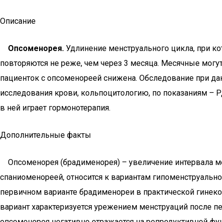
Описание
Опсоменорея.
Удлинение менструального цикла, при ко
повторяются не реже, чем через 3 месяца. Месячные могут
пациенток с опсоменореей снижена. Обследование при да
исследования крови, кольпоцитологию, по показаниям – Р
в ней играет гормонотерапия.
Дополнительные факты
Опсоменорея (брадименорея) – увеличение интервала меж
спаниоменореей, относится к вариантам гипоменструальн
первичном варианте брадименореи в практической гинекол
вариант характеризуется урежением менструаций после п
опсоменорея негативно отражается на репродуктивной фун