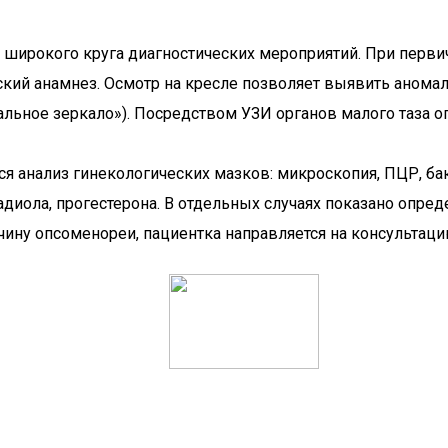
ирокого круга диагностических мероприятий. При первич
кий анамнез. Осмотр на кресле позволяет выявить аномал
альное зеркало»). Посредством УЗИ органов малого таза 
 анализ гинекологических мазков: микроскопия, ПЦР, ба
радиола, прогестерона. В отдельных случаях показано опр
чину опсоменореи, пациентка направляется на консультаци