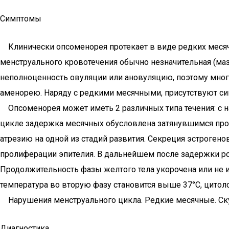
Симптомы
Клинически опсоменорея протекает в виде редких месячн
менструального кровотечения обычно незначительная (маз
неполноценность овуляции или ановуляцию, поэтому мног
аменорею. Наряду с редкими месячными, присутствуют с
Опсоменорея может иметь 2 различных типа течения: с 
цикле задержка месячных обусловлена затянувшимся проц
атрезию на одной из стадий развития. Секреция эстрогено
пролиферации эпителия. В дальнейшем после задержки рос
Продолжительность фазы желтого тела укорочена или не и
температура во вторую фазу становится выше 37°С, цито
Нарушения менструального цикла. Редкие месячные. Ск
Диагностика