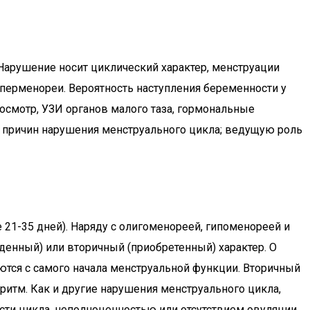
Нарушение носит циклический характер, менструации
иперменореи. Вероятность наступления беременности у
смотр, УЗИ органов малого таза, гормональные
м причин нарушения менструального цикла; ведущую роль
21-35 дней). Наряду с олигоменореей, гипоменореей и
енный) или вторичный (приобретенный) характер. О
ются с самого начала менструальной функции. Вторичный
итм. Как и другие нарушения менструального цикла,
сти цикла, неполноценностью или отсутствием овуляции.