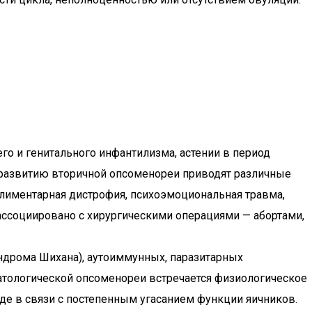
о и генитального инфантилизма, астении в период
К развитию вторичной опсоменореи приводят различные
алиментарная дистрофия, психоэмоциональная травма,
ассоциировано с хирургическими операциями — абортами,
ндрома Шихана), аутоиммунных, паразитарных
патологической опсоменореи встречается физиологическое
де в связи с постепенным угасанием функции яичников.