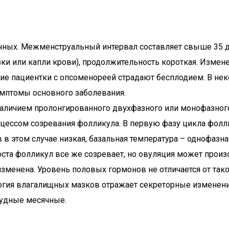
ых. Межменструальный интервал составляет свыше 35 дне
ки или капли крови), продолжительность короткая. Измен
ие пациентки с опсоменореей страдают бесплодием. В нек
имптомы основного заболевания.
наличием пролонгированного двухфазного или монофазног
ессом созревания фолликула. В первую фазу цикла фоллик
в в этом случае низкая, базальная температура – однофазн
та фолликул все же созревает, но овуляция может произо
зменена. Уровень половых гормонов не отличается от так
логия влагалищных мазков отражает секреторные изменен
удные месячные.