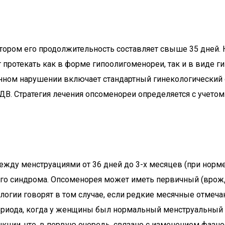
тором его продолжительность составляет свыше 35 дней. 
 протекать как в форме гипоолигоменореи, так и в виде г
нном нарушении включает стандартный гинекологический о
ДВ. Стратегия лечения опсоменореи определяется с учето
ду менструациями от 36 дней до 3-х месяцев (при норме 
ого синдрома. Опсоменорея может иметь первичный (врожд
огии говорят в том случае, если редкие месячные отмеча
ериода, когда у женщины был нормальный менструальный р
кции, что, в первую очередь, связано с изменением фазно