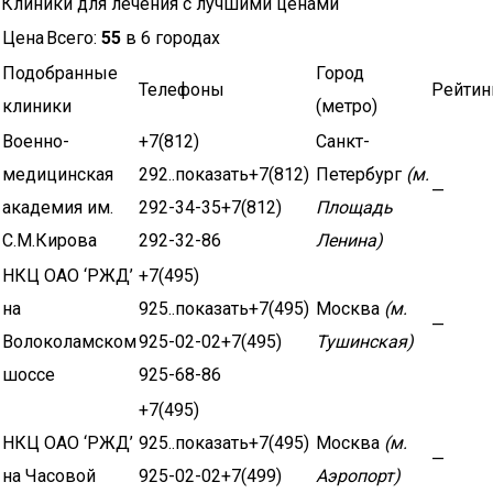
Клиники для лечения с лучшими ценами
Цена
Всего:
55
в 6 городах
Подобранные
Город
Телефоны
Рейтин
клиники
(метро)
Военно-
+7(812)
Санкт-
медицинская
292..показать+7(812)
Петербург
(м.
—
академия им.
292-34-35+7(812)
Площадь
С.М.Кирова
292-32-86
Ленина)
НКЦ ОАО ‘РЖД’
+7(495)
на
925..показать+7(495)
Москва
(м.
—
Волоколамском
925-02-02+7(495)
Тушинская)
шоссе
925-68-86
+7(495)
НКЦ ОАО ‘РЖД’
925..показать+7(495)
Москва
(м.
—
на Часовой
925-02-02+7(499)
Аэропорт)