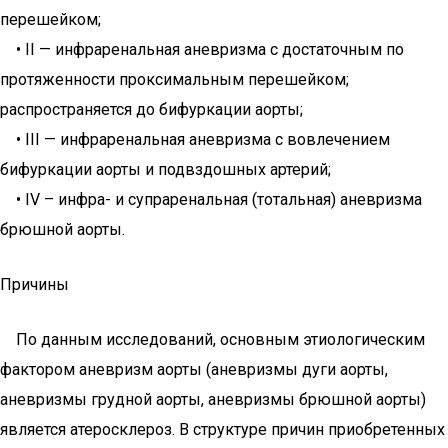
перешейком;
• II — инфраренальная аневризма с достаточным по
протяженности проксимальным перешейком;
распространяется до бифуркации аорты;
• III — инфраренальная аневризма с вовлечением
бифуркации аорты и подвздошных артерий;
• IV – инфра- и супраренальная (тотальная) аневризма
брюшной аорты.
Причины
По данным исследований, основным этиологическим
фактором аневризм аорты (аневризмы дуги аорты,
аневризмы грудной аорты, аневризмы брюшной аорты)
является атеросклероз. В структуре причин приобретенных