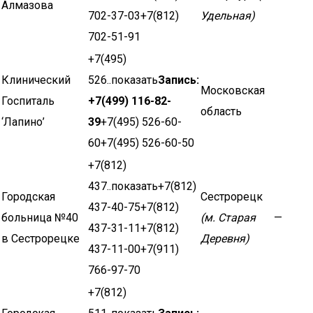
Алмазова
702-37-03+7(812)
Удельная)
702-51-91
+7(495)
Клинический
526..показать
Запись:
Московская
Госпиталь
+7(499) 116-82-
область
‘Лапино’
39
+7(495) 526-60-
60+7(495) 526-60-50
+7(812)
437..показать+7(812)
Городская
Сестрорецк
437-40-75+7(812)
больница №40
(м. Старая
—
437-31-11+7(812)
в Сестрорецке
Деревня)
437-11-00+7(911)
766-97-70
+7(812)