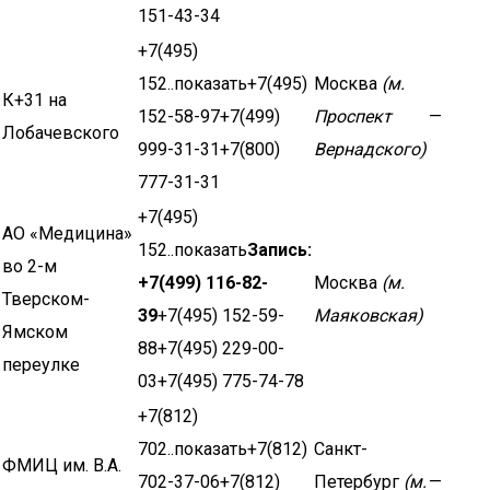
151-43-34
+7(495)
152..показать+7(495)
Москва
(м.
К+31 на
152-58-97+7(499)
Проспект
—
Лобачевского
999-31-31+7(800)
Вернадского)
777-31-31
+7(495)
АО «Медицина»
152..показать
Запись:
во 2-м
+7(499) 116-82-
Москва
(м.
Тверском-
39
+7(495) 152-59-
Маяковская)
Ямском
88+7(495) 229-00-
переулке
03+7(495) 775-74-78
+7(812)
702..показать+7(812)
Санкт-
ФМИЦ им. В.А.
702-37-06+7(812)
Петербург
(м.
—