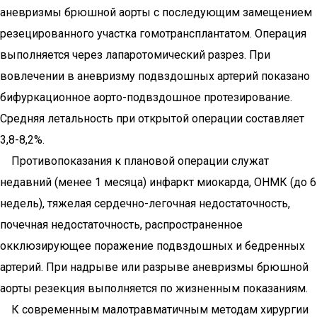
аневризмы брюшной аорты с последующим замещением
резецированного участка гомотрансплантатом. Операция
выполняется через лапаротомический разрез. При
вовлечении в аневризму под­вздошных артерий показано
бифуркационное аорто-подвздошное протезирование.
Средняя летальность при открытой операции составляет
3,8-8,2%.
Противопоказания к плановой операции служат
недавний (менее 1 месяца) инфаркт миокарда, ОНМК (до 6
недель), тяжелая сердечно-легочная недостаточность,
почечная недостаточность, распространенное
окклюзирующее поражение подвздошных и бедренных
артерий. При надрыве или разрыве аневризмы брюшной
аорты резекция выполняется по жизненным показаниям.
К современным малотравматичным методам хирургии