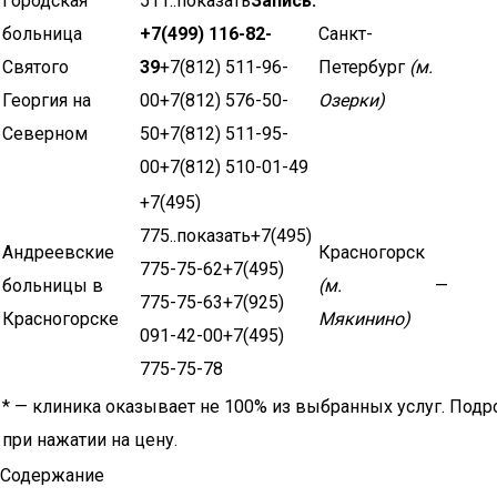
Городская
511..показать
Запись:
больница
+7(499) 116-82-
Санкт-
Святого
39
+7(812) 511-96-
Петербург
(м.
Георгия на
00+7(812) 576-50-
Озерки)
Северном
50+7(812) 511-95-
00+7(812) 510-01-49
+7(495)
775..показать+7(495)
Андреевские
Красногорск
775-75-62+7(495)
больницы в
(м.
—
775-75-63+7(925)
Красногорске
Мякинино)
091-42-00+7(495)
775-75-78
* — клиника оказывает не 100% из выбранных услуг. Подр
при нажатии на цену.
Содержание