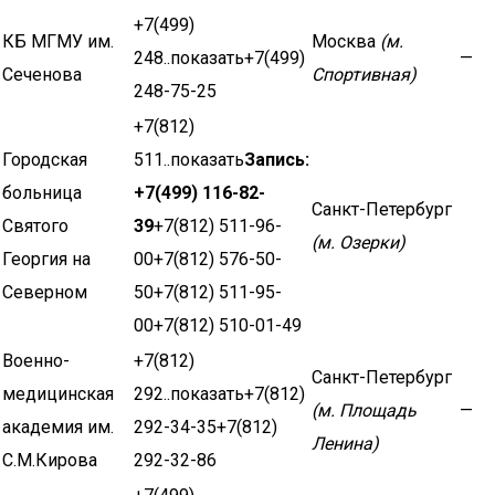
+7(499)
КБ МГМУ им.
Москва
(м.
248..показать+7(499)
—
Сеченова
Спортивная)
248-75-25
+7(812)
Городская
511..показать
Запись:
больница
+7(499) 116-82-
Санкт-Петербург
Святого
39
+7(812) 511-96-
(м. Озерки)
Георгия на
00+7(812) 576-50-
Северном
50+7(812) 511-95-
00+7(812) 510-01-49
Военно-
+7(812)
Санкт-Петербург
медицинская
292..показать+7(812)
(м. Площадь
—
академия им.
292-34-35+7(812)
Ленина)
С.М.Кирова
292-32-86