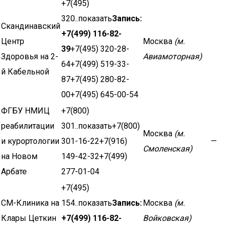
+7(495)
320..показать
Запись:
Скандинавский
+7(499) 116-82-
Центр
Москва
(м.
39
+7(495) 320-28-
Здоровья на 2-
Авиамоторная)
64+7(499) 519-33-
й Кабельной
87+7(495) 280-82-
00+7(495) 645-00-54
ФГБУ НМИЦ
+7(800)
реабилитации
301..показать+7(800)
Москва
(м.
и курортологии
301-16-22+7(916)
—
Смоленская)
на Новом
149-42-32+7(499)
Арбате
277-01-04
+7(495)
СМ-Клиника на
154..показать
Запись:
Москва
(м.
Клары Цеткин
+7(499) 116-82-
Войковская)