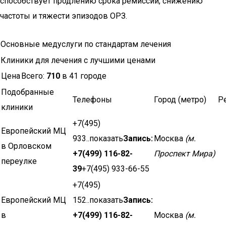
способствует продлению срока ремиссии, снижению
частоты и тяжести эпизодов ОРЗ.
Основные медуслуги по стандартам лечения
Клиники для лечения с лучшими ценами
Цена
Всего:
710
в 41 городе
Подобранные
Телефоны
Город (метро)
Р
клиники
+7(495)
Европейский МЦ
933..показать
Запись:
Москва
(м.
в Орловском
+7(499) 116-82-
Проспект Мира)
переулке
39
+7(495) 933-66-55
+7(495)
Европейский МЦ
152..показать
Запись:
в
+7(499) 116-82-
Москва
(м.