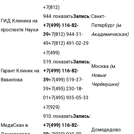
+7(812)
944..показать
Запись:
Санкт-
ГИД Клиника на
+7(499) 116-82-
Петербург
(м.
проспекте Науки
39
+7(812) 944-31-
Академическая)
49+7(812) 491-02-29
+7(499)
519..показать
Запись:
Москва
(м.
Гарант Клиник на
+7(499) 116-82-
Новые
Вавилова
39
+7(499) 519-37-
Черёмушки)
39+7(495) 230-18-
01+7(495) 935-05-33
+7(929)
910..показать
Запись:
МедиСкан в
+7(499) 116-82-
Домодедово