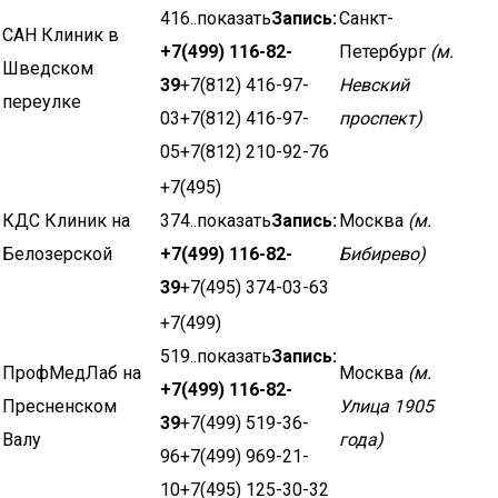
416..показать
Запись:
Санкт-
САН Клиник в
+7(499) 116-82-
Петербург
(м.
Шведском
39
+7(812) 416-97-
Невский
переулке
03+7(812) 416-97-
проспект)
05+7(812) 210-92-76
+7(495)
КДС Клиник на
374..показать
Запись:
Москва
(м.
Белозерской
+7(499) 116-82-
Бибирево)
39
+7(495) 374-03-63
+7(499)
519..показать
Запись:
ПрофМедЛаб на
Москва
(м.
+7(499) 116-82-
Пресненском
Улица 1905
39
+7(499) 519-36-
Валу
года)
96+7(499) 969-21-
10+7(495) 125-30-32