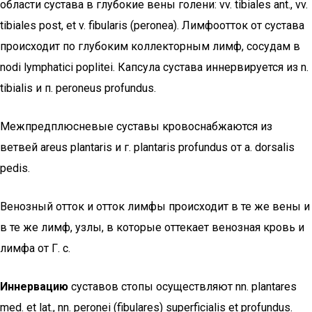
области сустава в глубокие вены голени: vv. tibiales ant., vv.
tibiales post, et v. fibularis (peronea). Лимфоотток от сустава
происходит по глубоким коллекторным лимф, сосудам в
nodi lymphatici poplitei. Капсула сустава иннервируется из n.
tibialis и п. peroneus profundus.
Межпредплюсневые суставы кровоснабжаются из
ветвей areus plantaris и г. plantaris profundus от a. dorsalis
pedis.
Венозный отток и отток лимфы происходит в те же вены и
в те же лимф, узлы, в которые оттекает венозная кровь и
лимфа от Г. с.
Иннервацию
суставов стопы осуществляют nn. plantares
med. et lat., nn. peronei (fibulares) superficialis et profundus.