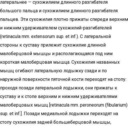
латеральнее — сухожилием длинного разгибателя
большого пальца и сухожилием длинного разгибателя
пальцев. Эти сухожилия плотно прижаты спереди верхним
и нижним удерживателем сухожилий-разгибателей
(retinacula mm. extensorum sup. et inf.). С латеральной
стороны к суставу прилежит сухожилие длинной
малоберцовой мышцы и располагающаяся под ним
короткая малоберцовая мышца. Сухожилия названных
мышц огибают латеральную лодыжку сзади и по
наружной поверхности пяточной кости переходят на стопу:
проходя позади латеральной лодыжки, они прижаты к
суставу и к стопе верхним и нижним удерживателями
малоберцовых мышц [retinacula mm. peroneorum (fibularium)
sup. et inf.]. Позади медиальной лодыжки переходят на
стопу сухожилия задней большеберцовой мышцы,