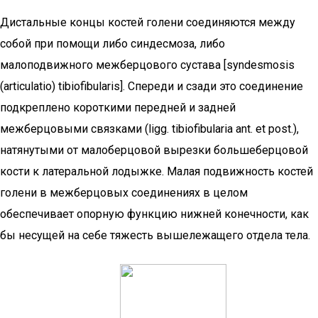
Дистальные концы костей голени соединяются между
собой при помощи либо синдесмоза, либо
малоподвижного межберцового сустава [syndesmosis
(articulatio) tibiofibularis]. Спереди и сзади это соединение
подкреплено короткими передней и задней
межберцовыми связками (ligg. tibiofibularia ant. et post.),
натянутыми от малоберцовой вырезки большеберцовой
кости к латеральной лодыжке. Малая подвижность костей
голени в межберцовых соединениях в целом
обеспечивает опорную функцию нижней конечности, как
бы несущей на себе тяжесть вышележащего отдела тела.