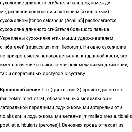
сухожилие длинного сгибателя пальцев, и между
медиальной лодыжкой и пяточным (ахилловым)
сухожилием [tendo calcaneus (Achillis)] располагается
сухожилие длинного сгибателя большого пальца.
Укреплены сухожилия этих мышц удерживателем
сгибателей (retinaculum mm. flexorum). Ни одно сухожилие
не прикрепляется непосредственно к таранной кости; это
имеет значение с точки зрения как механизма движений,
так и оперативных доступов к суставу.
Кровоснабжение
Г. с. (цветн. рис. 3) происходит из rete
malleolare med. et lat., образованных медиальной и
латеральной передними лодыжковыми артериями от a.
tibialis ant. и лодыжковыми ветвями [rr. malleolares a. tibialis
post, et a. fibularis (peronea)]. Венозная кровь оттекает из