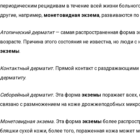
периодическим рецидивам в течение всей жизни больног
другие, например,
монетовидная экзема
, развиваются п
Атопический дерматит
— самая распространенная форма э
возрасте. Причина этого состояния не известна, но люди 
экземы
.
Контактный дерматит.
Прямой контакт с раздражающими в
дерматиту
.
Себорейный дерматит.
Эта форма
экземы
поражает всех, 
связано с размножением на коже дрожжеподобных микро
Монетовидная экзема.
Эта форма
экземы
более распрост
бляшки сухой кожи, более того, пораженная кожа может м