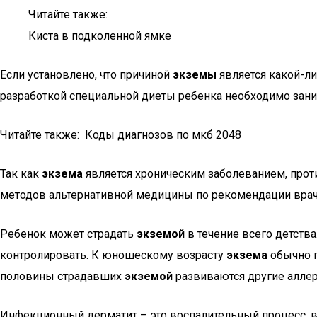
Читайте также:
Киста в подколенной ямке
Если установлено, что причиной
экземы
является какой-ли
разработкой специальной диеты ребенка необходимо зани
Читайте также: Коды диагнозов по мкб 2048
Так как
экзема
является хроническим заболеванием, прот
методов альтернативной медицины по рекомендации врач
Ребенок может страдать
экземой
в течение всего детств
контролировать. К юношескому возрасту
экзема
обычно п
половины страдавших
экземой
развиваются другие аллер
Инфекционный дерматит – это воспалительный процесс, вы