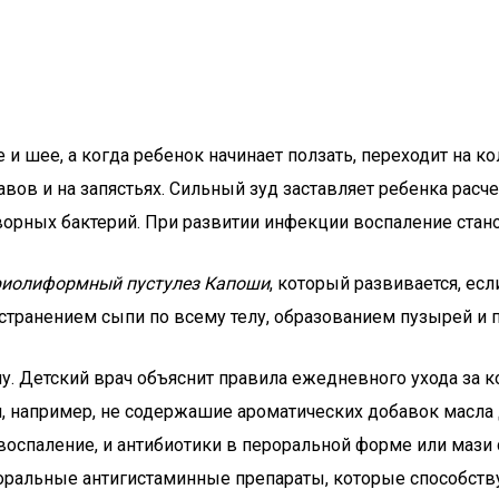
 шее, а когда ребенок начинает ползать, переходит на ко
авов и на запястьях. Сильный зуд заставляет ребенка рас
орных бактерий. При развитии инфекции воспаление стано
риолиформный пустулез Капоши
, который развивается, ес
остранением сыпи по всему телу, образованием пузырей и
чу. Детский врач объяснит правила ежедневного ухода за к
, например, не содержашие ароматических добавок масла 
воспаление, и антибиотики в пероральной форме или мази
оральные антигистаминные препараты, которые способст