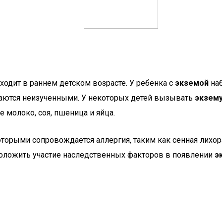
ходит в раннем детском возрасте. У ребенка с
экземой
наб
таются неизученными. У некоторых детей вызывать
экзем
 молоко, соя, пшеница и яйца.
орыми сопровождается аллергия, таким как сенная лихора
дположить участие наследственных факторов в появлении
э