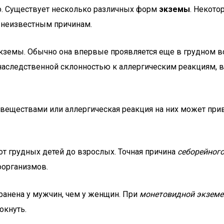
о. Существует несколько различных форм
экземы
. Некот
о неизвестным причинам.
кземы. Обычно она впервые проявляется еще в грудном во
с наследственной склонностью к аллергическим реакциям, 
еществами или аллергическая реакция на них может при
от грудных детей до взрослых. Точная причина
себорейног
организмов.
ранена у мужчин, чем у женщин. При
монетовидной экземе
окнуть.