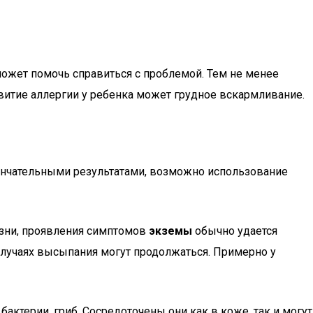
может помочь справиться с проблемой. Тем не менее
витие аллергии у ребенка может грудное вскармливание.
ончательными результатами, возможно использование
езни, проявления симптомов
экземы
обычно удается
 случаях высыпания могут продолжаться. Примерно у
ктерии, гриб. Сосредоточены они как в коже, так и могут