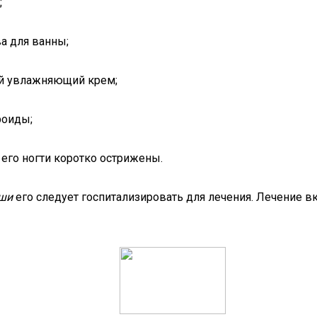
;
а для ванны;
ый увлажняющий крем;
роиды;
 его ногти коротко острижены.
оши
его следует госпитализировать для лечения. Лечение