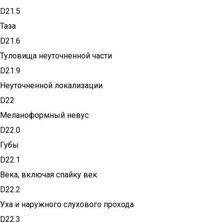
D21.5
Таза
D21.6
Туловища неуточненной части
D21.9
Неуточненной локализации
D22
Меланоформный невус
D22.0
Губы
D22.1
Века, включая спайку век
D22.2
Уха и наружного слухового прохода
D22.3