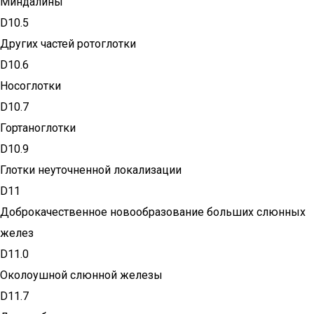
Миндалины
D10.5
Других частей ротоглотки
D10.6
Носоглотки
D10.7
Гортаноглотки
D10.9
Глотки неуточненной локализации
D11
Доброкачественное новообразование больших слюнных
желез
D11.0
Околоушной слюнной железы
D11.7