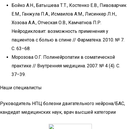
Бойко А.Н., Батышева Т.Т., Костенко Е.В., Пивоварчик
Е.М., Ганжула П.А., Исмаилов А.М., Лисинкер Л.Н.,
Хозова А.А., Отческая О.В., Камчатнов П.Р.
Нейродикловит: возможность применения у
пациентов с болью в спине // Фарматека. 2010. № 7.
С. 63–68.
Морозова О.Г. Полинейропатии в соматической
практике // Внутренняя медицина. 2007. № 4 (4). С.
37–39.
Наши специалисты
Руководитель НПЦ болезни двигательного нейрона/БАС,
кандидат медицинских наук, врач высшей категории