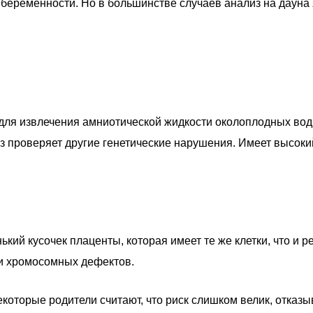
 беременности. Но в большинстве случаев анализ на дауна
ля извлечения амниотической жидкости околоплодных вод. 
ез проверяет другие генетические нарушения. Имеет высоки
ий кусочек плаценты, которая имеет те же клетки, что и р
ки хромосомных дефектов.
которые родители считают, что риск слишком велик, отказ