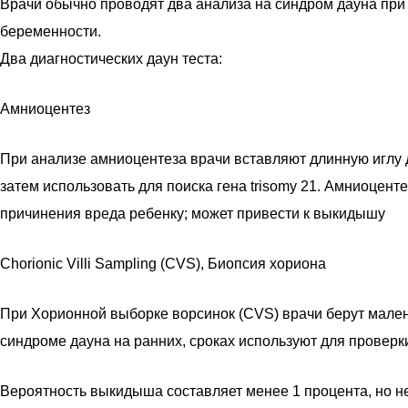
Врачи обычно проводят два анализа на синдром дауна при
беременности.
Два диагностических даун теста:
Амниоцентез
При анализе амниоцентеза врачи вставляют длинную иглу д
затем использовать для поиска гена trisomy 21. Амниоцент
причинения вреда ребенку; может привести к выкидышу
Chorionic Villi Sampling (CVS), Биопсия хориона
При Хорионной выборке ворсинок (CVS) врачи берут маленьк
синдроме дауна на ранних, сроках используют для провер
Вероятность выкидыша составляет менее 1 процента, но не