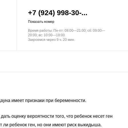
+7 (924) 998-30-...
Показать номер
Время работы: Пн-пт: 08:00—21:00; сб: 09:00—
20:00; вс: 10:00—18:00
Закроемся через 9 ч. 20 мин.
дауна имеет признаки при беременности.
дать оценку вероятности того, что ребенок несет ген
т ли ребенок ген, но они имеют риск выкидыша.