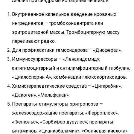
Анализ при синдроме истощения яичников
Внутривенное капельное введение кровяных
ингредиентов – тромбоконцентрата или
эритроцитарной массы. Тромбоцитарную массу
переливают редко.
Для профилактики гемосидероза – «Дисферал».
Иммуносупрессоры – «Леналидомид»,
антитимоцитарный и антилимфоцитарный глобулин,
«Циклоспорин А», комбинации глюкокортикоидов.
Химиотерапевтические средства – «Цитарабин»,
«Дакоген», «Мельфалан».
Препараты-стимуляторы эритропоэза —
железосодержащие препараты: «Ферроплекс»,
«Фенюльс», «Сорбифер дурулес»; препараты
витаминов: «Цианкобаламин», «Фолиевая кислота»;