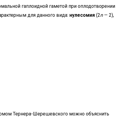
ормальной гаплоидной гаметой при оплодотворении
арактерным для данного вида:
нулесомия
(2
n
— 2),
ндромом Тернера-Шерешевского можно объяснить