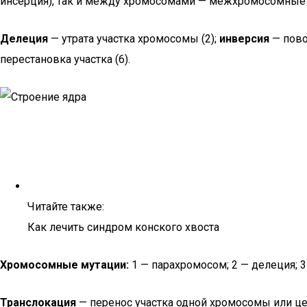
инсерция), так и между хромосомами — межхромосомные м
Делеция
— утрата участка хромосомы (2);
инверсия
— пово
перестановка участка (6).
Читайте также:
Как лечить синдром конского хвоста
Хромосомные мутации:
1 — парахромосом; 2 — делеция; 3 
Транслокация
— перенос участка одной хромосомы или ц