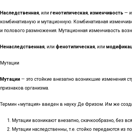
Наследственная
, или
генотипическая
,
изменчивость
— и
комбинативную и мутационную. Комбинативная изменчивос
и полового размножения. Мутационная изменчивость возни
Ненаследственная
, или
фенотипическая
, или
модификац
Мутации
Мутации
— это стойкие внезапно возникшие изменения ст
признаков организма.
Термин «мутация» введен в науку Де Фризом. Им же соз
Мутации возникают внезапно, скачкообразно, без вс
Мутации наследственны, т.е. стойко передаются из п