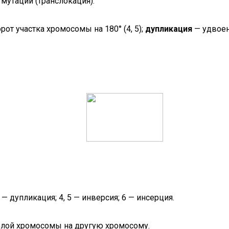
утации (транслокация).
рот участка хромосомы на 180° (4, 5);
дупликация
— удвоен
— дупликация; 4, 5 — инверсия; 6 — инсерция.
елой хромосомы на другую хромосому.