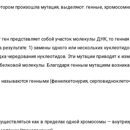
котором произошла мутация, выделяют: генные, хромосомн
 ген представляет собой участок молекулы ДНК, то генна
в результате: 1) замены одного или нескольких нуклеотидов
ядка чередования нуклеотидов. Эти мутации приводят к из
белковой молекулы. Благодаря генным мутациям возникаю
 называются генными (фенилкетонурия, серповидноклеточн
существляться как в пределах одной хромосомы — внутрих