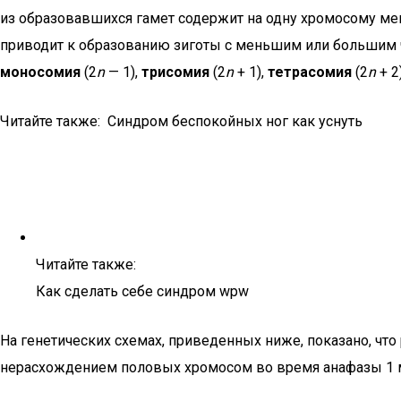
из образовавшихся гамет содержит на одну хромосому мен
приводит к образованию зиготы с меньшим или большим 
моносомия
(2
n
— 1),
трисомия
(2
n
+ 1),
тетрасомия
(2
n
+ 2)
Читайте также: Синдром беспокойных ног как уснуть
Читайте также:
Как сделать себе синдром wpw
На генетических схемах, приведенных ниже, показано, 
нерасхождением половых хромосом во время анафазы 1 ме