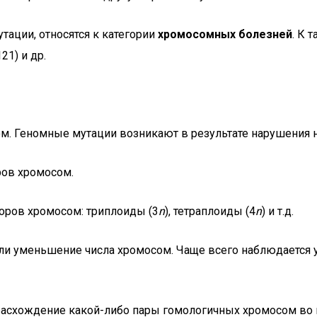
ации, относятся к категории
хромосомных болезней
. К 
21) и др.
м. Геномные мутации возникают в результате нарушения н
ов хромосом.
оров хромосом: триплоиды (3
n
), тетраплоиды (4
n
) и т.д.
или уменьшение числа хромосом. Чаще всего наблюдается
асхождение какой-либо пары гомологичных хромосом во вр