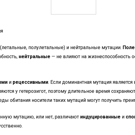
ия
(летальные, полулетальные) и нейтральные мутации.
Поле
бность,
нейтральные
— не влияют на жизнеспособность осо
ыми
и
рецессивными
. Если доминантная мутация является
ляются у гетерозигот, поэтому длительное время сохраняю
ды обитания носители таких мутаций могут получить преи
анную мутацию, или нет, различают
индуцированные
и
спо
сственно.