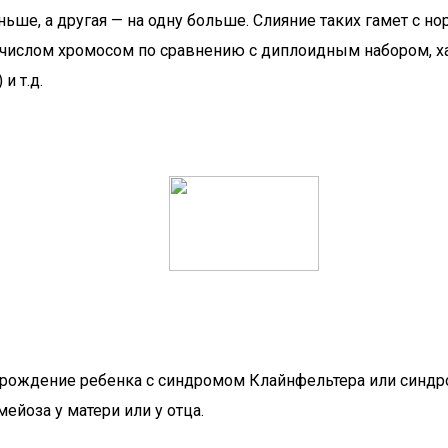
ьше, а другая — на одну больше. Слияние таких гамет с н
числом хромосом по сравнению с диплоидным набором, х
 и т.д.
что рождение ребенка с синдромом Клайнфельтера или си
йоза у матери или у отца.