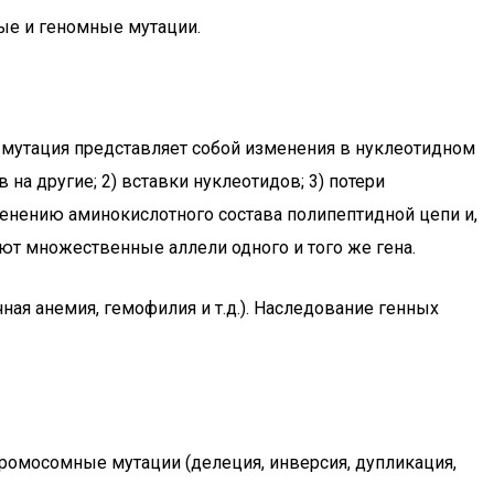
ые и геномные мутации.
я мутация представляет собой изменения в нуклеотидном
 на другие; 2) вставки нуклеотидов; 3) потери
менению аминокислотного состава полипептидной цепи и,
т множественные аллели одного и того же гена.
ая анемия, гемофилия и т.д.). Наследование генных
ромосомные мутации (делеция, инверсия, дупликация,