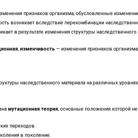
зменения признаков организма, обусловленные изменением
ть возникает вследствие перекомбинации наследственног
кает в результате изменения структуры наследственного 
ионная
,
изменчивость
— изменения признаков организма
руктуры наследственного материала на различных уровнях
дана
мутационная теория
, основные положения которой не 
яких переходов.
околения в поколение.