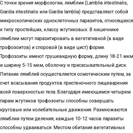
С точки зрения морфологии, лямблии (Lamblia intestinalis,
Giardia intestinalis или Giardia lamblia) представляют собой
микроскопических одноклеточных паразитов, относящихся
к типу простейших, классу жгутиковых. В кишечнике
лямблии могут паразитировать в вегетативной (в виде
трофозоитов) и споровой (в виде цист) форме.
Трофозоиты имеют грушевидную форму, длину 18-21 мкм
и ширину 5-15 мкм, оболочку и присасывательный диск.
Питание лямблий осуществляется осмотическим путем, за
счет всасывания продуктов пристеночного пищеварения
всей поверхностью тела. Благодаря имеющимся четырем
парам жгутиков трофозоиты способны совершать
круговые или колебательные движения. Размножаются
лямблии путем деления; каждые 10-12 часов паразиты
способны удваиваться. Местом обитания вегетативных