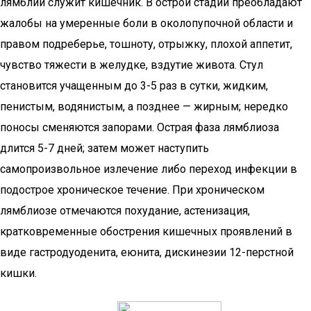
лямблий служит кишечник. В острой стадии преобладают
жалобы на умеренные боли в околопупочной области и
правом подреберье, тошноту, отрыжку, плохой аппетит,
чувство тяжести в желудке, вздутие живота. Стул
становится учащенным до 3-5 раз в сутки, жидким,
пенистым, водянистым, а позднее — жирным; нередко
поносы сменяются запорами. Острая фаза лямблиоза
длится 5-7 дней; затем может наступить
самопроизвольное излечение либо переход инфекции в
подострое хроническое течение. При хроническом
лямблиозе отмечаются похудание, астенизация,
кратковременные обострения кишечных проявлений в
виде гастродуоденита, еюнита, дискинезии 12-перстной
кишки.