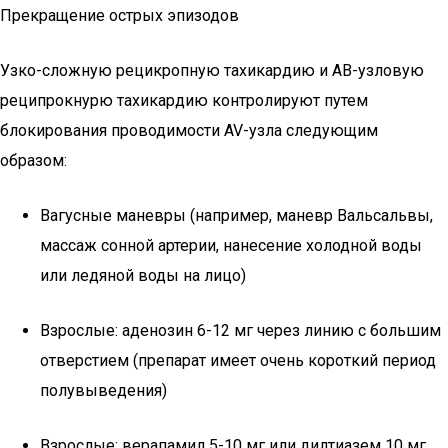
Прекращение острых эпизодов
Узко-сложную рецикропную тахикардию и АВ-узловую
реципрокнурю тахикардию контролируют путем
блокирования проводимости AV-узла следующим
образом:
Вагусные маневры (например, маневр Вальсальвы,
массаж сонной артерии, нанесение холодной воды
или ледяной воды на лицо)
Взрослые: аденозин 6-12 мг через линию с большим
отверстием (препарат имеет очень короткий период
полувыведения)
Взрослые: верапамил 5-10 мг или дилтиазем 10 мг