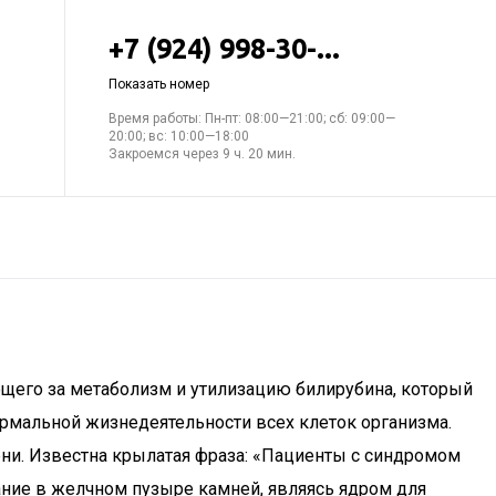
+7 (924) 998-30-...
Показать номер
Время работы: Пн-пт: 08:00—21:00; сб: 09:00—
20:00; вс: 10:00—18:00
Закроемся через 9 ч. 20 мин.
ющего за метаболизм и утилизацию билирубина, который
рмальной жизнедеятельности всех клеток организма.
ни. Известна крылатая фраза: «Пациенты с синдромом
ание в желчном пузыре камней, являясь ядром для