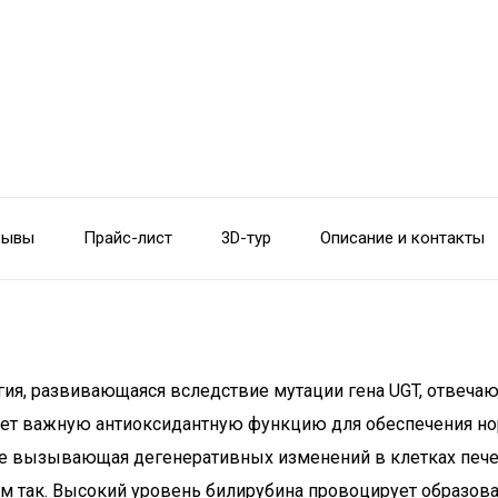
зывы
Прайс-лист
3D-тур
Описание и контакты
гия, развивающаяся вследствие мутации гена UGT, отвеча
яет важную антиоксидантную функцию для обеспечения но
не вызывающая дегенеративных изменений в клетках пече
ем так. Высокий уровень билирубина провоцирует образов