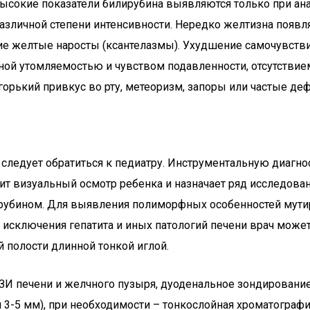
высокие показатели билирубина выявляются только при ан
зличной степени интенсивности. Нередко желтизна появля
ие желтые наросты (ксантелазмы). Ухудшение самочувстви
й утомляемостью и чувством подавленности, отсутствием
горький привкус во рту, метеоризм, запоры или частые д
следует обратиться к педиатру. Инструментальную диагно
дит визуальный осмотр ребенка и назначает ряд исследова
лирубином. Для выявления полиморфных особенностей мут
 исключения гепатита и иных патологий печени врач може
полости длинной тонкой иглой.
ЗИ печени и желчного пузыря, дуоденальное зондировани
3-5 мм), при необходимости – тонкослойная хроматографи