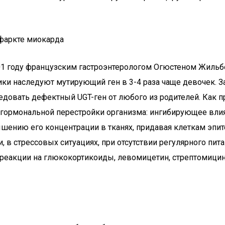
нфаркте миокарда
01 году французским гастроэнтерологом Огюстеном Жильб
чики наследуют мутирующий ген в 3-4 раза чаще девочек. 
следовать дефектный UGT-ген от любого из родителей. Как 
ом гормональной перестройки организма: ингибирующее вл
ышению его концентрации в тканях, придавая клеткам эпи
 в стрессовых ситуациях, при отсутствии регулярного пит
еакции на глюкокортикоиды, левомицетин, стрептомицин,