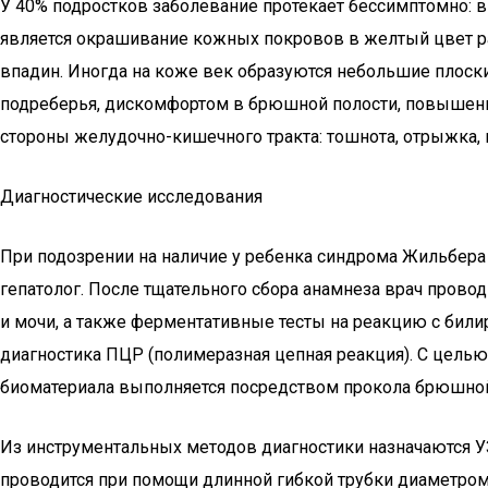
У 40% подростков заболевание протекает бессимптомно: 
является окрашивание кожных покровов в желтый цвет ра
впадин. Иногда на коже век образуются небольшие плоск
подреберья, дискомфортом в брюшной полости, повышенно
стороны желудочно-кишечного тракта: тошнота, отрыжка, 
Диагностические исследования
При подозрении на наличие у ребенка синдрома Жильбера 
гепатолог. После тщательного сбора анамнеза врач прово
и мочи, а также ферментативные тесты на реакцию с би
диагностика ПЦР (полимеразная цепная реакция). С целью
биоматериала выполняется посредством прокола брюшной 
Из инструментальных методов диагностики назначаются У
проводится при помощи длинной гибкой трубки диаметром 