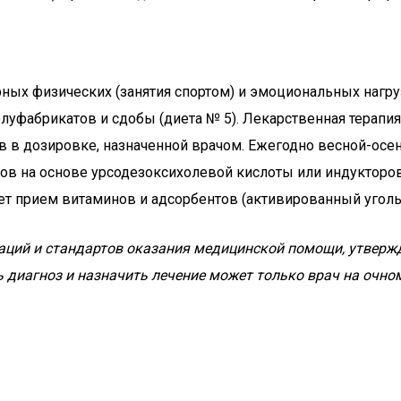
ных физических (занятия спортом) и эмоциональных нагруз
луфабрикатов и сдобы (диета № 5). Лекарственная терапи
в в дозировке, назначенной врачом. Ежегодно весной-ос
тов на основе урсодезоксихолевой кислоты или индукто
ет прием витаминов и адсорбентов (активированный уголь
даций и стандартов оказания медицинской помощи, утвер
 диагноз и назначить лечение может только врач на очно