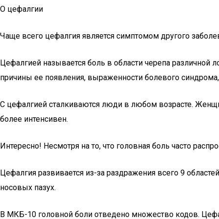
О цефалгии
Чаще всего цефалгия является симптомом другого заболев
Цефалгией называется боль в области черепа различной л
причины ее появления, выраженности болевого синдрома, п
С цефалгией сталкиваются люди в любом возрасте. Женщ
более интенсивен.
Интересно! Несмотря на то, что головная боль часто распр
Цефалгия развивается из-за раздражения всего 9 областе
носовых пазух.
В МКБ-10 головной боли отведено множество кодов. Цефа