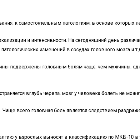
ания, к самостоятельным патологиям, в основе которых ле
окализации и интенсивности. На сегодняшний день различа
атологических изменений в сосудах головного мозга и т.д
ины подвержены головным болям чаще, чем мужчины, одна
остраняется вглубь черепа, мозг у человека болеть не може
й. Чаще всего головная боль является следствием раздра
лгию у взрослых выносят в классификацию по МКБ-10 в за