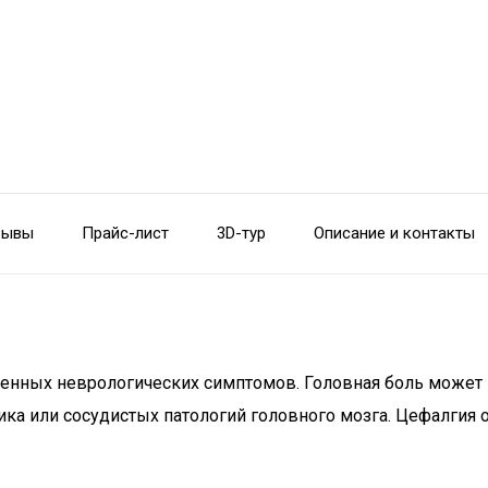
зывы
Прайс-лист
3D-тур
Описание и контакты
раненных неврологических симптомов. Головная боль може
а или сосудистых патологий головного мозга. Цефалгия о