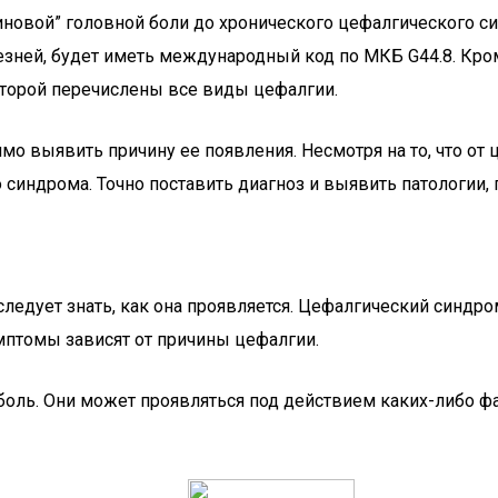
иновой” головной боли до хронического цефалгического с
езней, будет иметь международный код по МКБ G44.8. Кро
которой перечислены все виды цефалгии.
мо выявить причину ее появления. Несмотря на то, что от
о синдрома. Точно поставить диагноз и выявить патологии,
 следует знать, как она проявляется. Цефалгический синдр
мптомы зависят от причины цефалгии.
боль. Они может проявляться под действием каких-либо ф