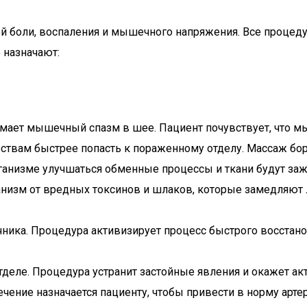
й боли, воспаления и мышечного напряжения. Все процед
 назначают:
мает мышечный спазм в шее. Пациент почувствует, что м
вам быстрее попасть к пораженному отделу. Массаж борет
ганизме улучшаться обменные процессы и ткани будут заж
анизм от вредных токсинов и шлаков, которые замедляют
чника. Процедура активизирует процесс быстрого восстан
тделе. Процедура устранит застойные явления и окажет ак
ечение назначается пациенту, чтобы привести в норму арте