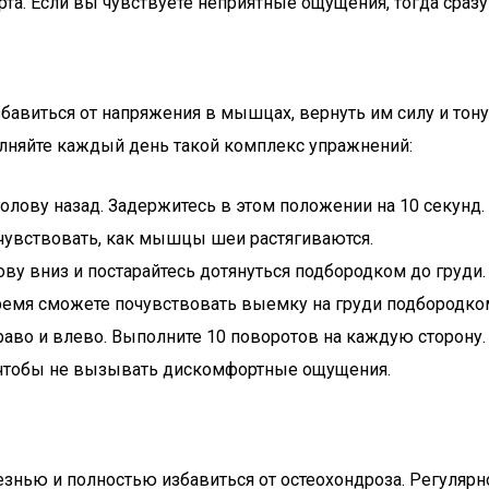
а. Если вы чувствуете неприятные ощущения, тогда сраз
виться от напряжения в мышцах, вернуть им силу и тону
лняйте каждый день такой комплекс упражнений:
голову назад. Задержитесь в этом положении на 10 секунд
чувствовать, как мышцы шеи растягиваются.
ву вниз и постарайтесь дотянуться подбородком до груди
время сможете почувствовать выемку на груди подбородко
аво и влево. Выполните 10 поворотов на каждую сторону.
, чтобы не вызывать дискомфортные ощущения.
знью и полностью избавиться от остеохондроза. Регулярн