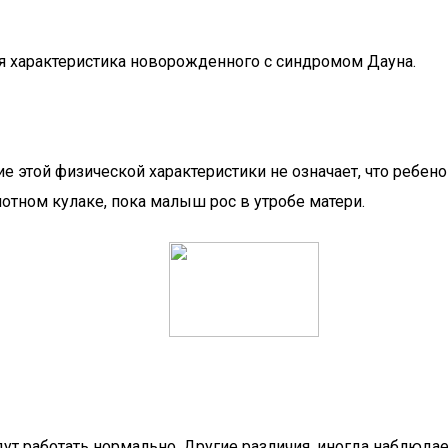
ая характеристика новорожденного с синдромом Дауна.
вие этой физической характеристики не означает, что ребен
лотном кулаке, пока малыш рос в утробе матери.
дут работать нормально. Другие различия, иногда наблюд