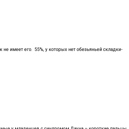
ок не имеет его. 55%, у которых нет обезьяньей складки-
аемые у младенцев с синдромом Дауна – короткие пальцы