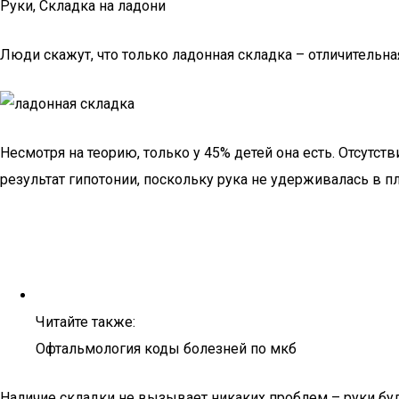
Руки, Складка на ладони
Люди скажут, что только ладонная складка – отличительн
Несмотря на теорию, только у 45% детей она есть. Отсутст
результат гипотонии, поскольку рука не удерживалась в п
Читайте также:
Офтальмология коды болезней по мкб
Наличие складки не вызывает никаких проблем – руки бу