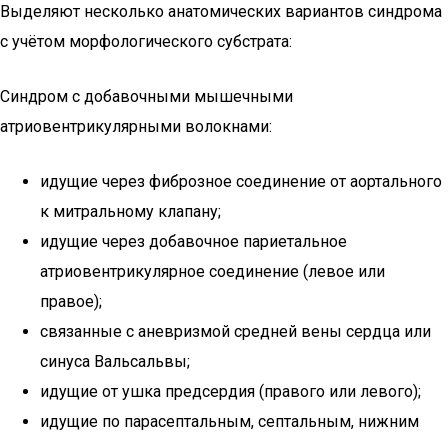
Выделяют несколько анатомических вариантов синдрома
с учётом морфологического субстрата:
Синдром с добавочными мышечными
атриовентрикулярными волокнами:
идущие через фиброзное соединение от аортального
к митральному клапану;
идущие через добавочное париетальное
атриовентрикулярное соединение (левое или
правое);
связанные с аневризмой средней вены сердца или
синуса Вальсальвы;
идущие от ушка предсердия (правого или левого);
идущие по парасептальным, септальным, нижним