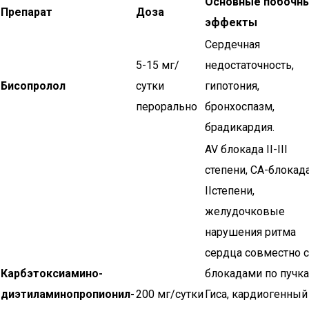
Основные побочн
Препарат
Доза
эффекты
Сердечная
5-15 мг/
недостаточность,
Бисопролол
сутки
гипотония,
перорально
бронхоспазм,
брадикардия.
AV блокада II-III
степени, CA-блокад
IIстепени,
желудочковые
нарушения ритма
сердца совместно с
Карбэтоксиамино-
блокадами по пучк
диэтиламинопропионил-
200 мг/сутки
Гиса, кардиогенный