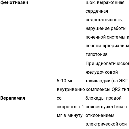
фенотиазин
шок, выраженная
сердечная
недостаточность,
нарушение работы
почечной системы 
печени, артериальн
гипотония.
При идиопатическо
желудочковой
5-10 мг
тахикардии (на ЭКГ
внутривенно
комплексы QRS тип
Верапамил
со
блокады правой
скоростью 1
ножки пучка Гиса с
мг в минуту
отклонением
электрической оси