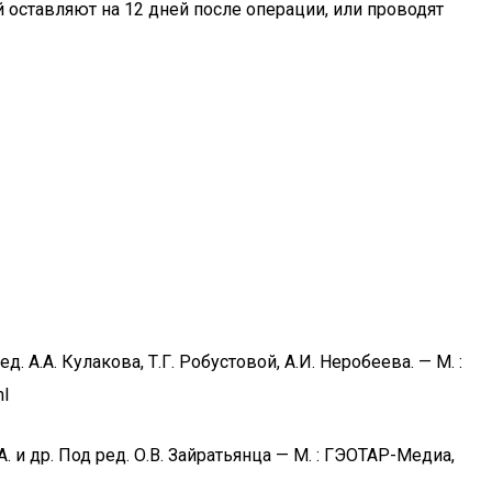
 оставляют на 12 дней после операции, или проводят
А.А. Кулакова, Т.Г. Робустовой, А.И. Неробеева. — М. :
l
. и др. Под ред. О.В. Зайратьянца — М. : ГЭОТАР-Медиа,