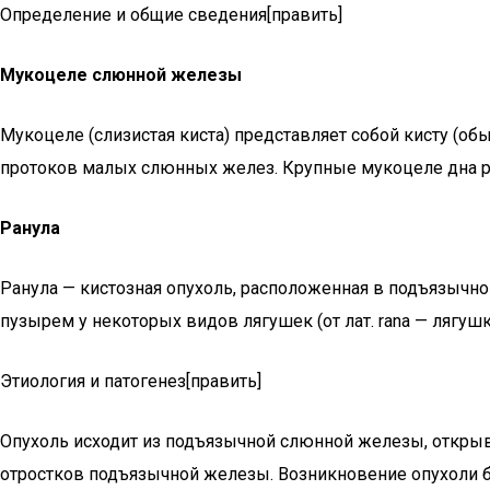
Определение и общие сведения[править]
Мукоцеле слюнной железы
Мукоцеле (слизистая киста) представляет собой кисту (о
протоков малых слюнных желез. Крупные мукоцеле дна р
Ранула
Ранула — кистозная опухоль, расположенная в подъязычно
пузырем у некоторых видов лягушек (от лат. rana — лягушк
Этиология и патогенез[править]
Опухоль исходит из подъязычной слюнной железы, открыв
отростков подъязычной железы. Возникновение опухоли 