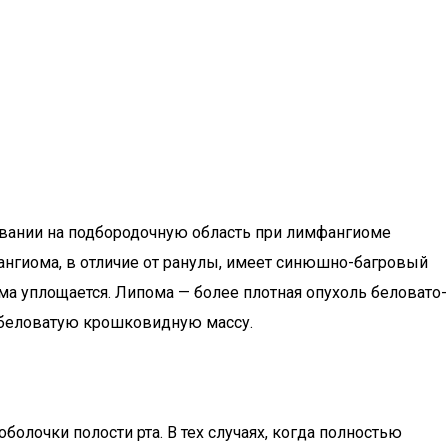
вании на подбородочную область при лимфангиоме
ангиома, в отличие от ранулы, имеет синюшно-багровый
а уплощается. Липома — более плотная опухоль беловато-
т беловатую крошковидную массу.
олочки полости рта. В тех случаях, когда полностью