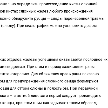
правильно определить происхождение кисты слюнной
при кистах слюнных желез любого происхождения.
та можно обнаружить рубцы — следы перенесенной травмы
 (слюну). При сиалографии можно установить дефект
ских отделов железы успешным оказывается послойное их
авить дренаж. При этом в период заживления раны
ентгенотерапию. Для сближения краев раны показано
 этом для предупреждения слюнного свища формируют
вия для оттока слюны в полость рта. При первичной
асти — и ветвей лицевого нерва) следует производить
о концы, при этом швы накладывают таким образом,