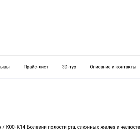
зывы
Прайс-лист
3D-тур
Описание и контакты
 / K00-K14 Болезни полости рта, слюнных желез и челюст