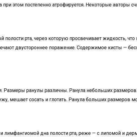
а при этом постепенно атрофируется. Некоторые авторы с
ой полости рта, через которую просвечивает жидкость, что
стречают двустороннее поражение. Содержимое кисты — бе
я. Размеры ранулы различны. Ранула небольших размеров 
ужу, мешает сосать и глотать. Ранула больших размеров м
 лимфангиомой дна полости рта, реже — с липомой и дерм