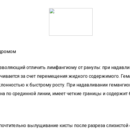
ндромом
зволяющий отличить лимфангиому от ранулы: при надавли
чивается за счет перемещения жидкого содержимого. Гем
лонностью к быстрому росту. При надавливании гемангиом
на по срединной линии, имеет четкие границы и содержи
очтительно вылущивание кисты после разреза слизистой об