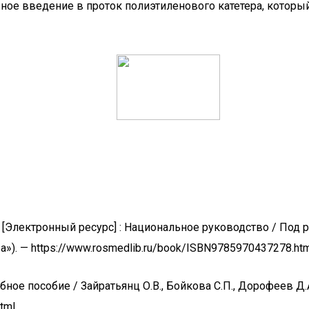
ное введение в проток полиэтиленового катетера, который
лектронный ресурс] : Национальное руководство / Под ред. 
). — https://www.rosmedlib.ru/book/ISBN9785970437278.htm
бное пособие / Зайратьянц О.В., Бойкова С.П., Дорофеев Д.А
tml