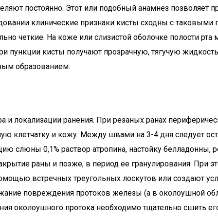
еляют постоянно. Этот или подобный анамнез позволяет 
довании клинические признаки кисты сходны с таковыми 
ельно четкие. На коже или слизистой оболочке полости р
ри пункции кисты получают прозрачную, тягучую жидкость
ным образованием.
а и локализации ранения. При резаных ранах перифериче
ю клетчатку и кожу. Между швами на 3-4 дня следует ост
ю слюны 0,1% раствор атропина, настойку белладонны, р
акрытие раны и позже, в период ее гранулирования. При
омощью встречных треугольных лоскутов или создают усло
ежание повреждения протоков железы (а в околоушной обл
ния околоушного протока необходимо тщательно сшить ег