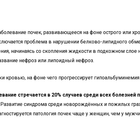
аболевание почек, развивающееся на фоне острого или хр
ключается проблема в нарушении белково-липидного обмен
ия, начинаясь со скопления жидкости в подкожном слое н
название нефроз или липоидный нефроз.
и кровью, на фоне чего прогрессирует гипоальбуминемия
ание стречается в 20% случаев среди всех болезней п
т). Развитие синдрома среди новорождённых и пожилых гра
гностируется патология почек чаще у женщин, чем у мужчи