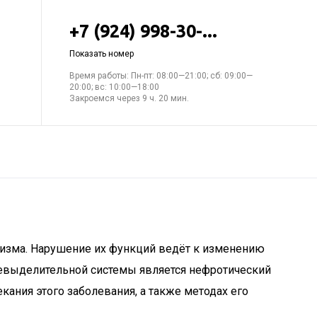
+7 (924) 998-30-...
Показать номер
Время работы: Пн-пт: 08:00—21:00; сб: 09:00—
20:00; вс: 10:00—18:00
Закроемся через 9 ч. 20 мин.
зма. Нарушение их функций ведёт к изменению
очевыделительной системы является нефротический
екания этого заболевания, а также методах его