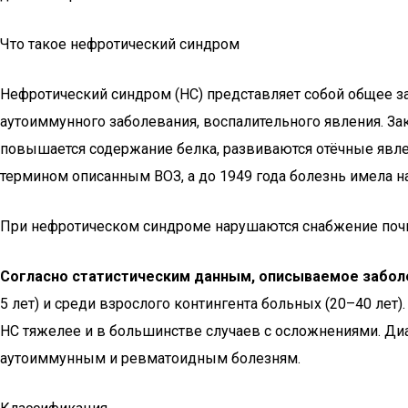
Что такое нефротический синдром
Нефротический синдром (НС) представляет собой общее з
аутоиммунного заболевания, воспалительного явления. За
повышается содержание белка, развиваются отёчные явлен
термином описанным ВОЗ, а до 1949 года болезнь имела 
При нефротическом синдроме нарушаются снабжение почк
Согласно статистическим данным, описываемое заболев
5 лет) и среди взрослого контингента больных (20–40 ле
НС тяжелее и в большинстве случаев с осложнениями. Диа
аутоиммунным и ревматоидным болезням.