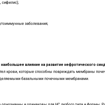
 сифилис);
 аутоиммунные заболевания;
 наибольшее влияние на развитие нефротического син
ел крови, которые способны повреждать мембраны почеч
 выделяемыми базальными почечными мембранами.
е однозначны и одинаковы для НС любого типа и формы. 