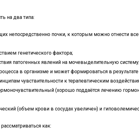
ь на два типа:
щих непосредственно почки, к которым можно отнести вс
ствием генетического фактора;
ствия патогенных явлений на мочевыделительную систему
процесса в организме и может формироваться в результат
ринципам чувствительности к терапевтическим воздействи
ормоночувствительный (хорошо поддаётся лечению гормон
ческий (объем крови в сосудах увеличен) и гиповолемиче
рассматриваться как: