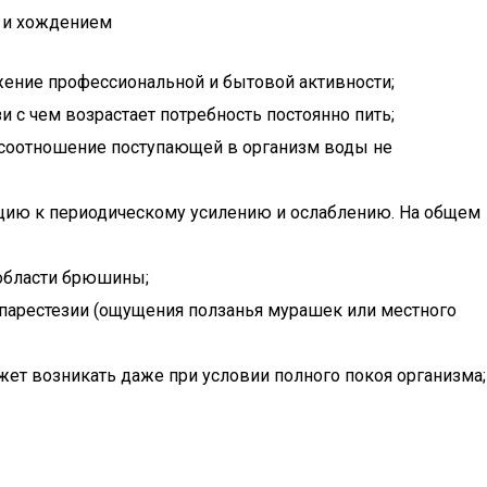
и и хождением
жение профессиональной и бытовой активности;
 с чем возрастает потребность постоянно пить;
м, соотношение поступающей в организм воды не
нцию к периодическому усилению и ослаблению. На общем
 области брюшины;
 парестезии (ощущения ползанья мурашек или местного
жет возникать даже при условии полного покоя организма;