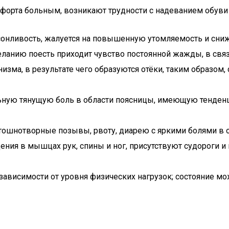
форта больным, возникают трудности с надеванием обув
 сонливость, жалуется на повышенную утомляемость и сни
еланию поесть приходит чувство постоянной жажды, в связи
низма, в результате чего образуются отёки, таким образо
ильную тянущую боль в области поясницы, имеющую тенде
 тошнотворные позывы, рвоту, диарею с яркими болями в
ия в мышцах рук, спины и ног, присутствуют судороги и
зависимости от уровня физических нагрузок; состояние мо