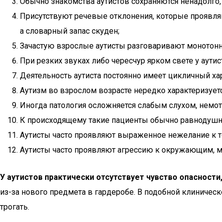
Обычно знакомства аутистов сохраняются ненадолго,
Присутствуют речевые отклонения, которые проявля
а словарный запас скуден;
Зачастую взрослые аутисты разговаривают монотонно
При резких звуках либо чересчур ярком свете у аутис
Деятельность аутиста постоянно имеет цикличный ха
Аутизм во взрослом возрасте нередко характеризуетс
Иногда патология осложняется слабым слухом, немото
К происходящему такие пациенты обычно равнодушны,
Аутисты часто проявляют выраженное нежелание к то
Аутисты часто проявляют агрессию к окружающим, мо
У аутистов практически отсутствует чувство опасности
из-за нового предмета в гардеробе. В подобной клиничес
трогать.