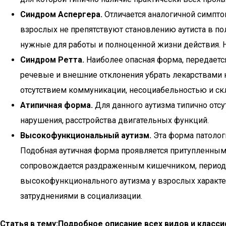
Синдром Аспергера.
Отличается аналогичной симпто
взрослых не препятствуют становлению аутиста в по
нужные для работы и полноценной жизни действия. Но
Синдром Ретта.
Наиболее опасная форма, передаетс
речевые и внешние отклонения убрать лекарствами н
отсутствием коммуникации, несоциабельностью и скл
Атипичная форма.
Для данного аутизма типично отс
нарушения, расстройства двигательных функций.
Высокофункциональный аутизм.
Эта форма патолог
Подобная аутичная форма проявляется притупленны
сопровождается раздраженным кишечником, период
высокофункционального аутизма у взрослых характе
затруднениями в социализации.
Статья в тему:
Подробное описание всех видов и класс