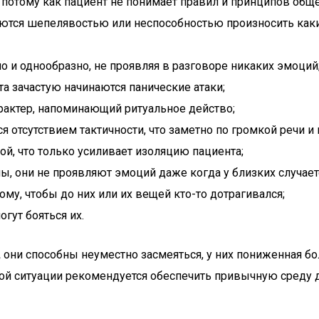
 потому как пациент не понимает правил и принципов обще
ются шепелявостью или неспособностью произносить какие
 и однообразно, не проявляя в разговоре никаких эмоций
та зачастую начинаются панические атаки;
рактер, напоминающий ритуальное действо;
я отсутствием тактичности, что заметно по громкой речи 
й, что только усиливает изоляцию пациента;
 они не проявляют эмоций даже когда у близких случаетс
му, чтобы до них или их вещей кто-то дотрагивался;
гут бояться их.
,
они способны неуместно засмеяться, у них пониженная бо
кой ситуации рекомендуется обеспечить привычную среду 