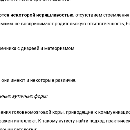
яются некоторой неряшливостью
, отсутствием стремлени
амы не воспринимают родительскую ответственность, без
шечника с диареей и метеоризмом
о они имеют и некоторые различия.
нных аутичных форм:
ения головномозговой коры, приводящие к коммуникаци
ражен интеллект. К такому аутисту найти подход практиче
лений патологии;