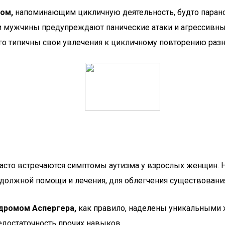
вом,
напоминающим цикличную деятельность, будто парано
 мужчины предупреждают панические атаки и агрессивные
ого типичны свои увлечения к цикличному повторению раз
 часто встречаются симптомы аутизма у взрослых женщин.
ют должной помощи и лечения, для облегчения существован
ндромом Аспергера,
как правило, наделены уникальными х
едостаточность прочих навыков.