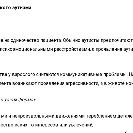
ского аутизма
ие на одиночество пациента. Обычно аутисты предпочитаю
ся психоэмоциональными расстройствами, а проявление ау
тва у взрослого считаются коммуникативные проблемы. На
циента возникают проявления агрессивности, а в животе 
в таких формах:
ными и непроизвольными движениями: тереблением детал
ство каких-то интересов или увлечений;