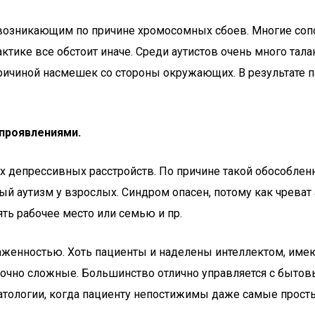
 возникающим по причине хромосомных сбоев. Многие соп
ктике все обстоит иначе. Среди аутистов очень много та
причиной насмешек со стороны окружающих. В результате 
 проявлениями.
х депрессивных расстройств. По причине такой обособлен
 аутизм у взрослых. Синдром опасен, потому как чреват
ть рабочее место или семью и пр.
аженностью. Хоть пациенты и наделены интеллектом, име
очно сложные. Большинство отлично управляется с бытовы
атологии, когда пациенту непостижимы даже самые прост