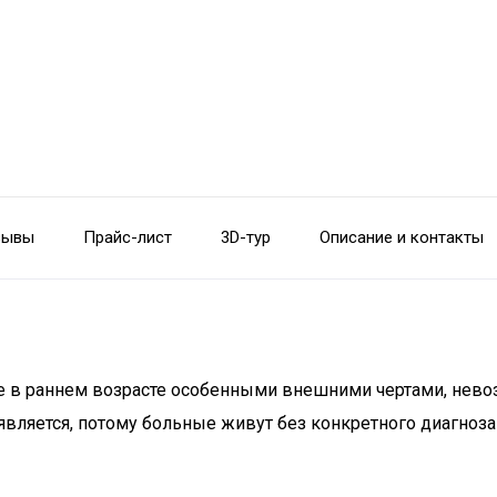
зывы
Прайс-лист
3D-тур
Описание и контакты
 уже в раннем возрасте особенными внешними чертами, н
роявляется, потому больные живут без конкретного диагноз