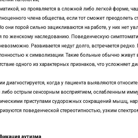
матикой, но проявляется в сложной либо легкой форме, ча
лноценного члена общества, если тот сможет преодолеть с
 они порой сильно зацикливаются на работе, у них нет ув
я по женскому наследованию. Поведенческую симптоматик
евозможно. Развивается недуг долго, встречается редко.
онностью к символизации. Такие больные обычно живут вс
утствие одного из характерных признаков, что усложняет д
ии диагностируется, когда у пациента выявляются относите
м либо острым сенсорным восприятием, ослабленным имм
ическими приступами судорожных сокращений мышц, нару
ризуются поведенческой стереотипностью, узким спектро
ификация аутизма