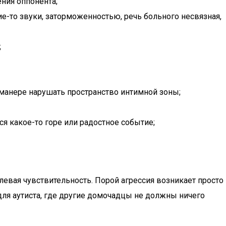
ния оппонента;
-то звуки, заторможенностью, речь больного несвязная,
;
и манере нарушать пространство интимной зоны;
я какое-то горе или радостное событие;
левая чувствительность. Порой агрессия возникает просто
для аутиста, где другие домочадцы не должны ничего